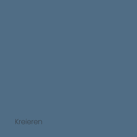
Kreieren
Mit uns profitierst du von solider und