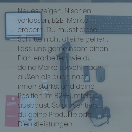
Neues zeigen, Nischen
verlassen, B2B-Märkte
erobern. Du musst diese
Schritte nicht alleine gehen.
Lass uns
gemeinsam
einen
Plan erarbeiten, wie du
deine Marke sowohl nach
außen als auch nach
innen stärkst und deine
Position im B2B-Umfeld
ausbaust. So präsentierst
du deine Produkte oder
Dienstleistungen